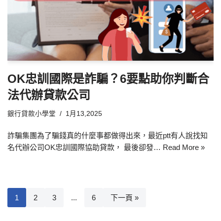
OK忠訓國際是詐騙？6要點助你判斷合
法代辦貸款公司
銀行貸款小學堂
1月13,2025
詐騙集團為了騙錢真的什麼事都做得出來，最近ptt有人說找知
名代辦公司OK忠訓國際協助貸款， 最後卻發…
Read More »
1
2
3
...
6
下一頁 »