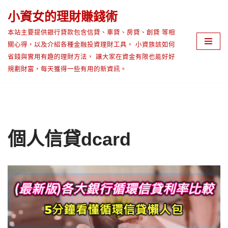
小資女的理財賺錢術
Skip
本站主要提供銀行貸款包含信貸、車貸、房貸、創貸 等相
to
關心得，以及介紹各種金融投資理財工具， 小資族該如何
content
省錢與實用有趣的理財方法， 讓大家在資金有限也能好好
規劃財富，每天獲得一些有用的新資訊。
個人信貸dcard