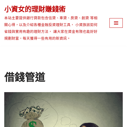
小資女的理財賺錢術
Skip
本站主要提供銀行貸款包含信貸、車貸、房貸、創貸 等相
to
關心得，以及介紹各種金融投資理財工具， 小資族該如何
content
省錢與實用有趣的理財方法， 讓大家在資金有限也能好好
規劃財富，每天獲得一些有用的新資訊。
借錢管道