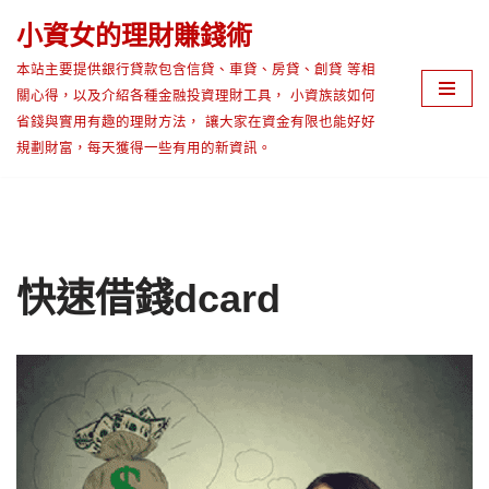
小資女的理財賺錢術
Skip
本站主要提供銀行貸款包含信貸、車貸、房貸、創貸 等相
to
關心得，以及介紹各種金融投資理財工具， 小資族該如何
content
省錢與實用有趣的理財方法， 讓大家在資金有限也能好好
規劃財富，每天獲得一些有用的新資訊。
快速借錢dcard