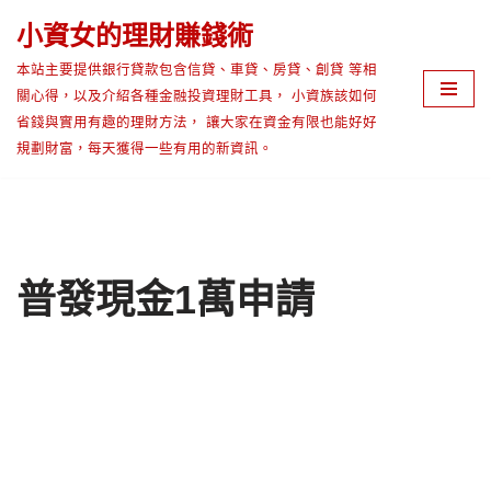
小資女的理財賺錢術
Skip
本站主要提供銀行貸款包含信貸、車貸、房貸、創貸 等相
to
關心得，以及介紹各種金融投資理財工具， 小資族該如何
content
省錢與實用有趣的理財方法， 讓大家在資金有限也能好好
規劃財富，每天獲得一些有用的新資訊。
普發現金1萬申請