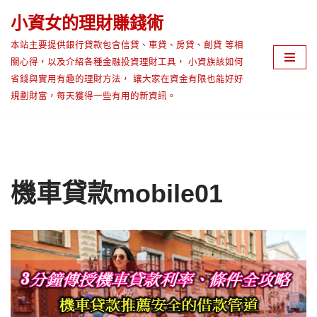
小資女的理財賺錢術
Skip
本站主要提供銀行貸款包含信貸、車貸、房貸、創貸 等相
to
關心得，以及介紹各種金融投資理財工具， 小資族該如何
content
省錢與實用有趣的理財方法， 讓大家在資金有限也能好好
規劃財富，每天獲得一些有用的新資訊。
機車貸款mobile01