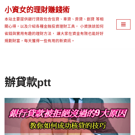
小資女的理財賺錢術
Skip
本站主要提供銀行貸款包含信貸、車貸、房貸、創貸 等相
to
關心得，以及介紹各種金融投資理財工具， 小資族該如何
content
省錢與實用有趣的理財方法， 讓大家在資金有限也能好好
規劃財富，每天獲得一些有用的新資訊。
辦貸款ptt