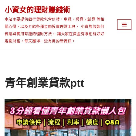
小資女的理財賺錢術
Skip
本站主要提供銀行貸款包含信貸、車貸、房貸、創貸 等相
to
關心得，以及介紹各種金融投資理財工具， 小資族該如何
content
省錢與實用有趣的理財方法， 讓大家在資金有限也能好好
規劃財富，每天獲得一些有用的新資訊。
青年創業貸款ptt