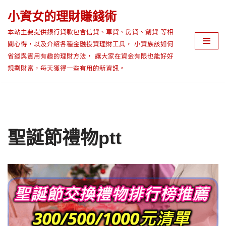
小資女的理財賺錢術
Skip
本站主要提供銀行貸款包含信貸、車貸、房貸、創貸 等相
to
關心得，以及介紹各種金融投資理財工具， 小資族該如何
content
省錢與實用有趣的理財方法， 讓大家在資金有限也能好好
規劃財富，每天獲得一些有用的新資訊。
聖誕節禮物ptt