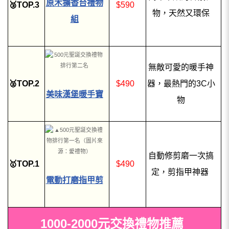
原木擴香台禮物
🥉TOP.3
$590
物，天然又環保
組
無敵可愛的暖手神
🥈TOP.2
$490
器，最熱門的3C小
美味漢堡暖手寶
物
自動修剪磨一次搞
🥇TOP.1
$490
定，剪指甲神器
電動打磨指甲剪
1000-2000元交換禮物推薦