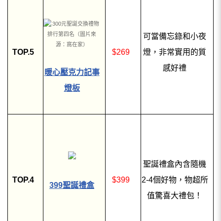
可當備忘錄和小夜
TOP.5
$269
燈，非常實用的質
感好禮
暖心壓克力記事
燈板
聖誕禮盒內含隨機
TOP.4
$399
2-4個
好物，物超所
399聖誕禮盒
值驚喜大禮包！