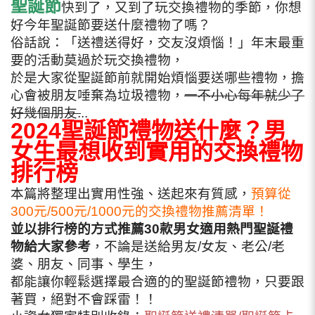
聖誕節
快到了，又到了玩交換禮物的季節，你想
好今年聖誕節要送什麼禮物了嗎？
俗話說：「送禮送得好，交友沒煩惱！」年末最重
要的活動莫過於玩交換禮物，
於是大家從聖誕節前就開始煩惱要送哪些禮物，擔
心會被朋友唾棄為垃圾禮物，
一不小心每年就少了
好幾個朋友.
..
2024聖誕節禮物送什麼？男
女生最想收到實用的交換禮物
排行榜
本篇將整理出實用性強、送起來有質感，
預算從
300元/500元/1000元的交換禮物推薦清單！
並以排行榜的方式推薦30款男女適用熱門聖誕禮
物給大家參考
，不論是送給男友/女友、老公/老
婆、朋友、同事、學生，
都能讓你輕鬆選擇最合適的的聖誕節禮物，只要跟
著買，絕對不會踩雷！！