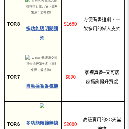
方便看書追劇，一
TOP.8
$1680
多功能透明閱讀
架多用的懶人支架
架
家裡真香~又可居
TOP.7
$890
家擺飾提升質感
自動擴香香氛機
高級實用的3C天堂
多功能時鐘無線
TOP.6
$2080
禮物