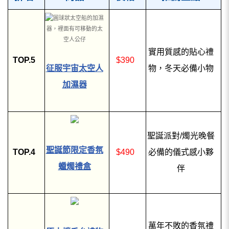
實用質感的貼心禮
TOP.5
$390
征服宇宙太空人
物，冬天必備小物
加濕器
聖誕派對/燭光晚餐
聖誕節限定香氛
TOP.4
$490
必備的儀式感小夥
蠟燭禮盒
伴
萬年不敗的香氛禮