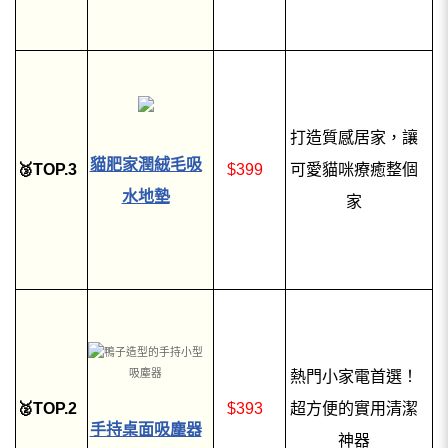
打造質感居家，讓
貓肥家潤絨毛吸
🥉TOP.3
$399
可愛貓咪療癒整個
水地墊
家
熱門小家電首選！
🥈TOP.2
$393
超方便的實用清潔
手持桌面吸塵器
神器