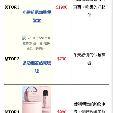
🥉TOP.3
$1980
東西，吃飯的好夥
小熊維尼加熱便
伴
當盒
冬天必備的保暖神
🥈TOP.2
$790
多功能發熱電暖
器
毯
便利精緻的K歌神
🥇TOP.1
$980
器，愛唱歌絕不能