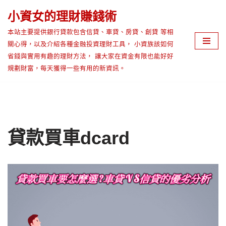
小資女的理財賺錢術
Skip
本站主要提供銀行貸款包含信貸、車貸、房貸、創貸 等相
to
關心得，以及介紹各種金融投資理財工具， 小資族該如何
content
省錢與實用有趣的理財方法， 讓大家在資金有限也能好好
規劃財富，每天獲得一些有用的新資訊。
貸款買車dcard