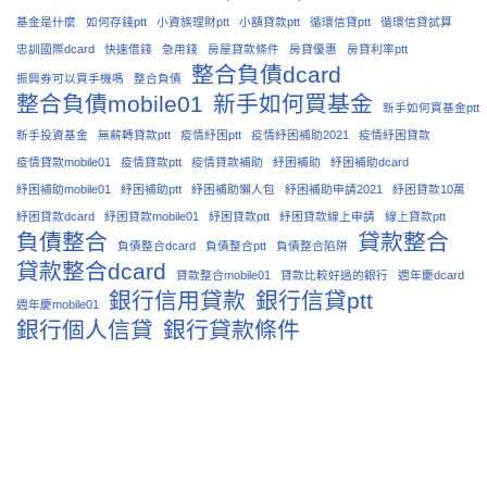
基金是什麼
如何存錢ptt
小資族理財ptt
小額貸款ptt
循環信貸ptt
循環信貸試算
忠訓國際dcard
快速借錢
急用錢
房屋貸款條件
房貸優惠
房貸利率ptt
整合負債dcard
振興券可以買手機嗎
整合負債
整合負債mobile01
新手如何買基金
新手如何買基金ptt
新手投資基金
無薪轉貸款ptt
疫情紓困ptt
疫情紓困補助2021
疫情紓困貸款
疫情貸款mobile01
疫情貸款ptt
疫情貸款補助
紓困補助
紓困補助dcard
紓困補助mobile01
紓困補助ptt
紓困補助懶人包
紓困補助申請2021
紓困貸款10萬
紓困貸款dcard
紓困貸款mobile01
紓困貸款ptt
紓困貸款線上申請
線上貸款ptt
負債整合
貸款整合
負債整合dcard
負債整合ptt
負債整合陷阱
貸款整合dcard
貸款整合mobile01
貸款比較好過的銀行
週年慶dcard
銀行信用貸款
銀行信貸ptt
週年慶mobile01
銀行個人信貸
銀行貸款條件