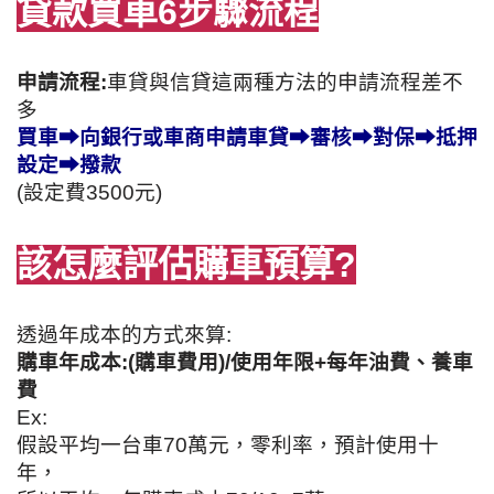
貸款買車6步驟流程
申請流程:
車貸與信貸這兩種方法的申請流程差不
多
買車
➡
向銀行或車商申請車貸
➡
審核
➡
對保
➡
抵押
設定
➡
撥款
(設定費3500元)
該怎麼評估購車預算?
透過年成本的方式來算:
購車年成本:(購車費用)/使用年限+每年油費、養車
費
Ex:
假設平均一台車70萬元，零利率，預計使用十
年，