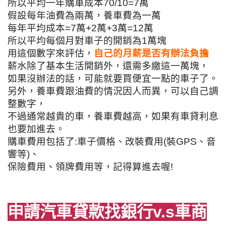
所以平均一年購車成本70/10=7萬
假設每年油費為兩萬，養車費為一萬
每年平均成本=7萬+2萬+3萬=12萬
所以平均每個月對車子的開銷為1萬塊
用這個數字來評估，
自己的月薪是否有辦法負擔
薪水除了基本生活開銷外，
還需多繳這一萬塊，
如果沒辦法的話，可能就要買便宜一點的車子了。
另外，養車費跟油費的情況因人而異，可以自己調
整數字，
不過通常越貴的車，養車費越高，如果有車貸利息
也要加進去。
購車費用包括了:車子價格、改裝費用(裝GPS、音
響等)、
保險費用、領牌費用等，記得算進去喔!
申請汽車貸款找銀行v.s車商