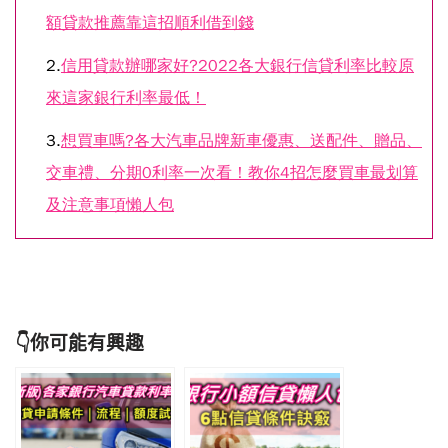
額貸款推薦靠這招順利借到錢
2.
信用貸款辦哪家好?2022各大銀行信貸利率比較原
來這家銀行利率最低！
3.
想買車嗎?各大汽車品牌新車優惠、送配件、贈品、
交車禮、分期0利率一次看！教你4招怎麼買車最划算
及注意事項懶人包
👇你可能有興趣