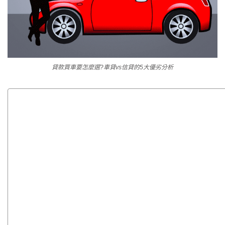
貸款買車要怎麼選?車貸vs信貸的5大優劣分析