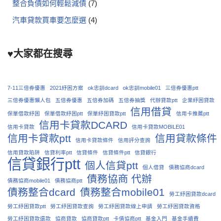
整合負債如何輕鬆減債
(7)
汽車貸款買車要怎麼選
(4)
♥大家都在搜尋
7-11三倍券優惠
2021紓困方案
ok忠訓dcard
ok忠訓mobile01
三倍券優惠ptt
三倍券優惠懶人包
五倍券優惠
五倍券加碼
五倍券抽獎
代辦貸款ptt
企業紓困貸款
信用借貸
保單借款紓困
保單借款紓困ptt
保單紓困貸款ptt
信用卡推薦ptt
信用卡貸款DCARD
信用卡貸款
信用卡貸款MOBILE01
信用卡貸款ptt
信用貸款條件
信用卡貸款條件
信用評分查詢
信用貸款陷阱
信貸利率ptt
信貸條件
信貸條件ptt
信貸銀行
信貸銀行ptt
個人信貸ptt
個人借貸
債務協商dcard
債務協商 代辦
債務協商mobile01
債務協商ptt
債務整合dcard
債務整合mobile01
勞工紓困貸款dcard
勞工紓困貸款ptt
勞工紓困貸款查詢
勞工紓困貸款線上申請
勞工紓困貸款資格
勞工紓困貸款還款
協商貸款
協商貸款ptt
卡債協商ptt
基金入門
基金手續費