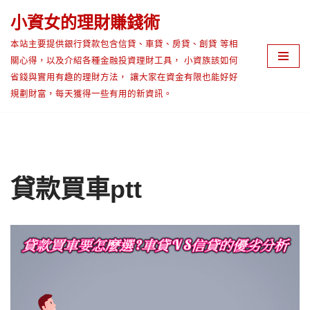
小資女的理財賺錢術
Skip
本站主要提供銀行貸款包含信貸、車貸、房貸、創貸 等相
to
關心得，以及介紹各種金融投資理財工具， 小資族該如何
content
省錢與實用有趣的理財方法， 讓大家在資金有限也能好好
規劃財富，每天獲得一些有用的新資訊。
貸款買車ptt