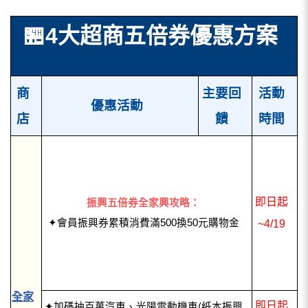
🏪
4大超商五倍券優惠方案
商
主要回
活動
優惠活動
店
饋
時間
即日起
振興五倍券全家興攻略：
✦會員振興券累積消費滿500換50元購物金
~4/19
全家
即日起
✦加碼抽百萬汽車、光陽電動機車(紙本振興