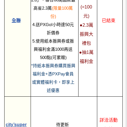
2.0」，聯合60間品牌最
(=100
高省2.3萬
(限量100萬
元)
份)
全聯
已結束
4.送PXGo!小時達50元
●2.3萬
折價券
振興大
5.使用紙本振興券或振
禮包
興福利金滿1000再送
●抽1萬
500點(可累贈)
福利金
*持紙本振興券購買振興
福利金+憑PXPay會員
或實體福利卡，即享上
述優惠
詳洽活動
city’super
待更新