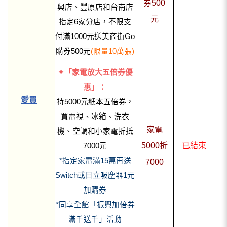
券500
興店、豐原店和台南店
元
指定6家分店，不限支
付滿1000元送美商街Go
購券500元
(限量10萬張)
✦「家電放大五倍券優
惠」：
愛買
持5000元紙本五倍券，
買電視、冰箱、洗衣
家電
機、空調和小家電折抵
5000折
已結束
7000元
*指定家電滿15萬再送
7000
Switch或日立吸塵器1元
加購券
*同享全館「振興加倍券
滿千送千」活動