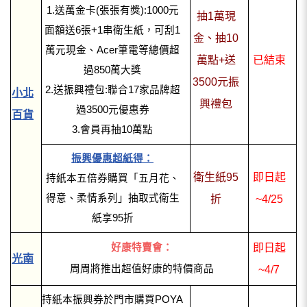
1.送萬金卡(張張有獎):1000元
抽1萬現
面額送6張+1串衛生紙，可刮1
金、抽10
萬元現金、Acer筆電等總價超
萬點+送
已結束
過850萬大獎
3500元振
2.送振興禮包:聯合17家品牌超
小北
興禮包
過3500元優惠券
百貨
3.會員再抽10萬點
振興優惠超紙得：
衛生紙95
即日起
持紙本五倍券購買「五月花、
得意、柔情系列」抽取式衛生
折
~4/25
紙享95折
好康特賣會：
即日起
光南
周周將推出超值好康的特價商品
~4/7
持紙本振興券於門市購買POYA