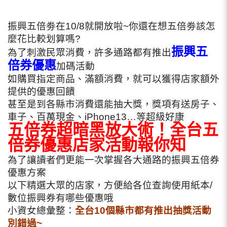
振興五倍劵在10/8就開放啦~你還在想五倍劵該怎
麼花比較划算嗎?
振興五
為了刺激民眾消費，許多通路都有推出
倍券優惠
加碼活動
如購買指定商品、滿額消費，就可以獲得店家額外
提供的優惠回饋
甚至是到各縣市消費還能抽大獎，獎項有送房子、
車子、百萬現金、iPhone13…等超級好康
五倍券超暗黑放大術！全台五
倍券優惠店家活動報你知
為了讓讀者們更能一次掌握各大通路的振興五倍券
優惠方案
以下精選大眾的店家，方便給各位查詢使用紙本/
數位振興券有哪些優惠哦
小資女總彙整：
全台10個縣市都有推出抽獎活動
別錯過~