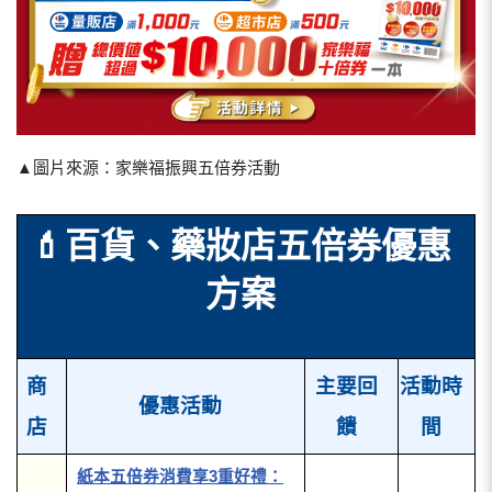
▲圖片來源：家樂福振興五倍券活動
💄百貨、藥妝店五倍券優惠
方案
商
主要回
活動時
優惠活動
店
饋
間
紙本五倍券消費享3重好禮：