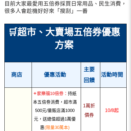
目前大家最愛用五倍券採買日常用品、民生消費，
很多人會趁機好好來「搜刮」一番
🛒
超市、
大賣場五倍券優惠
方案
主要
商店
優惠活動
活動時間
回饋
✦家樂福10倍劵
：
持紙
本五倍劵消費，超市滿
1萬折
10/8起
500元/量販店滿1000
價券
元，送總值超過1萬優
惠
(限量30萬本)