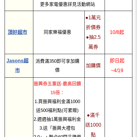
更多家電優惠詳見活動網站
●1萬元
折價券
頂好超市
同家樂福優惠
10/8起
●抽2.5
萬券
Jasons超
即日起
消費滿350即可享加購
加購價
價
市
~4/19
振興券五重送-最高回饋
15倍：
1.買振興福利金滿1000
送500福利點(可累贈)
●滿千
2.週週抽1萬振興福利金
送1000
3.送「振興大禮包
點