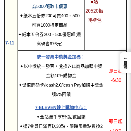
●送
為5000隨取卡優惠
20520振
✦紙本五倍券200可買400、500
興禮包
可買1000指定商品
✦紙本五倍券200、500優惠組(最
7-11
高現省676元)
←
統一發票中獎獎金加碼：
錄目
✦以中獎統一發票，兌換7-11商品加贈中獎
即日起
金額10%購物金
~6/30
✦儲值餘額卡/icash2.0/icash Pay加贈中獎金
額5%回饋
7-ELEVEN線上購物中心：
✦全站滿千享5%點數回饋
即日起
✦逢7會員日滿百送30點、限時限量點數換2
~4/30