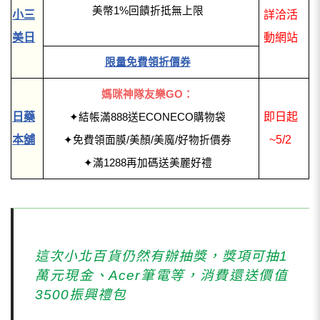
美幣1%回饋折抵無上限
小三
詳洽活
美日
動網站
限量免費領折價券
媽咪神隊友樂GO：
日藥
即日起
✦結帳滿888送ECONECO購物袋
本舖
~5/2
✦免費領面膜/美顏/美魔/好物折價券
✦滿1288再加碼送美麗好禮
這次小北百貨仍然有辦抽獎，獎項可抽1
萬元現金、Acer筆電等，消費還送價值
3500振興禮包