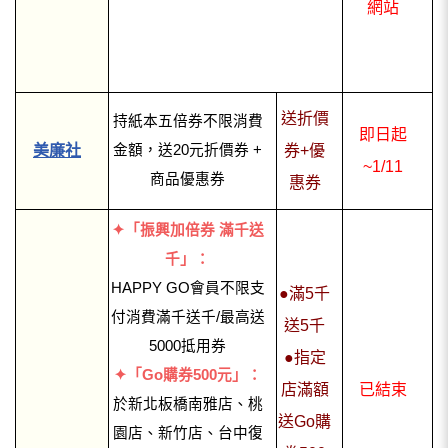
網站
送折價
持紙本五倍券不限消費
即日起
美廉社
金額，送20元折價券 +
券+優
~1/11
商品優惠券
惠券
✦「振興加倍券 滿千送
千」：
HAPPY GO會員不限支
●滿5千
付消費滿千送千/最高送
送5千
5000抵用券
●指定
✦「Go購券500元」：
店滿額
已結束
於新北板橋南雅店、桃
送Go購
園店、新竹店、台中復