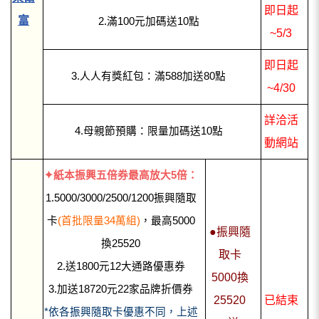
即日起
富
2.滿100元加碼送10點
~5/3
即日起
3.人人有獎紅包：滿588加送80點
~4/30
詳洽活
4.母親節預購：限量加碼送10點
動網站
✦紙本振興五倍券最高放大5倍：
1.5000/3000/2500/1200振興隨取
卡
(首批限量34萬組)
，最高5000
●振興隨
換25520
取卡
2.送1800元12大通路優惠券
5000換
3.加送18720元22家品牌折價券
25520
已結束
*依各振興隨取卡優惠不同，上述