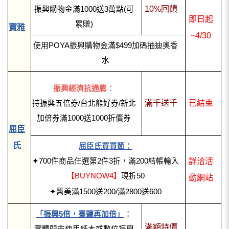
10%回饋
振興購物金滿1000送3萬點(可
即日起
累贈)
寶雅
~4/30
使用POYA振興購物金滿$499加碼抽迪奧香
水
振興經濟抗通膨：
滿千送千
已結束
持振興五倍券/台北熊好券/新北
加倍券滿1000送1000折價券
屈臣
氏
屈臣氏買買節：
✦700件商品任選第2件3折，滿200結帳輸入
詳洽活
【BUYNOW4】
現折50
動網站
✦醫美滿1500送200/滿2800送600
「振興5倍，臺鹽再加倍」
：
滿額特價
實體門市使用紙本或數位振興