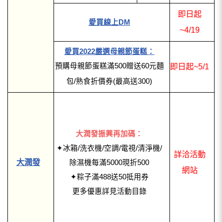
即日起
愛買線上DM
~4/19
愛買2022嚴選母親節蛋糕：
預購母親節蛋糕滿500贈送60元麵
即日起~5/1
包/熟食折價券(最高送300)
大潤發振興再加碼：
✦冰箱/洗衣機/空調/電視/清淨機/
詳洽活動
大潤發
除濕機每滿5000現折500
網站
✦粽子滿488送50抵用券
更多優惠詳見活動目錄