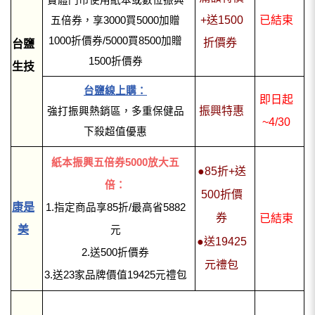
+送1500
已結束
五倍券，
享3000買5000加贈
1000折價券/
5000買8500加贈
折價券
台鹽
1500折價券
生技
台鹽線上購：
即日起
振興特惠
強打振興熱銷區，多重保健品
~4/30
下殺超值優惠
紙本振興五倍券5000放大五
●85折+送
倍：
500折價
康是
1.指定商品享85折/最高省5882
券
已結束
美
元
●送19425
2.送500折價券
元禮包
3.送23家品牌價值19425元禮包