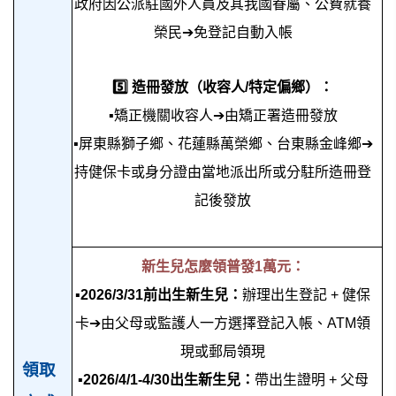
政府因公派駐國外人員及其我國眷屬、公費就養
榮民➔免登記自動入帳
5️⃣
造冊發放（收容人/特定偏鄉）：
▪矯正機關收容人➔由矯正署造冊發放
▪屏東縣獅子鄉、花蓮縣萬榮鄉、台東縣金峰鄉➔
持健保卡或身分證由當地派出所或分駐所造冊登
記後發放
新生兒怎麼領普發1萬元：
▪
2026/3/31前出生新生兒：
辦理出生登記 + 健保
卡➔由父母或監護人一方選擇登記入帳、ATM領
現或郵局領現
領取
▪
2026/4/1-4/30出生新生兒
：
帶出生證明 + 父母