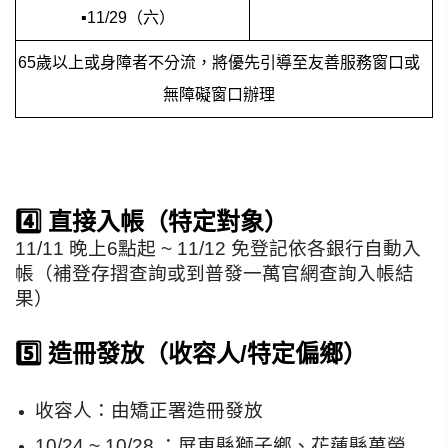
▪11/29（六）
65歲以上或身障者不分流，將優先引導至友善服務窗口或
無障礙窗口辦理
4️⃣ 直接入帳（特定對象）
11/11 晚上6點起 ~ 11/12 免登記依各銀行自動入
帳
（補登存摺查詢或到普發一萬官網查詢入帳結
果）
5️⃣ 造冊發放（收容人/特定偏鄉）
收容人：由矯正署造冊發放
10/24 ~ 10/28 ：屏東縣獅子鄉、花蓮縣萬榮