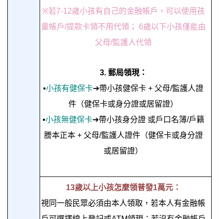
※若7-12歲小孩有自己的金融帳戶，可以使用孩
童帳戶/提款卡領不用代領； 6歲以下小孩僅能由
父母/監護人代領
3. 郵局領現：
▪
小孩有健保卡
➔帶小孩健保卡 + 父母/監護人證
件
（
健保卡或身分證或居留證
）
▪
小孩無健保卡
➔帶小孩身分證 或戶口名簿/戶籍
謄本正本 + 父母/監護人證件
（
健保卡或身分證
或居留證
）
13歲以上小孩怎麼領普發1萬元：
視同一般民眾必須由本人領取，若本人有金融帳
戶可選擇線上登記或ATM領現；若沒有金融帳戶