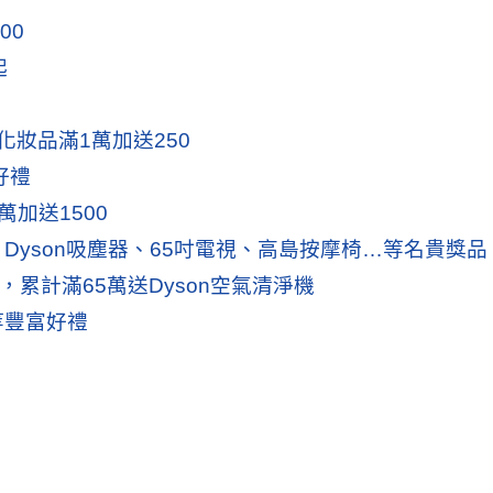
00
起
化妝品滿1萬加送250
好禮
萬加送1500
yson吸塵器、
65
吋電視、高島按摩椅…等名貴獎品
人，累計滿
65
萬送Dyson空氣清淨機
等豐富好禮