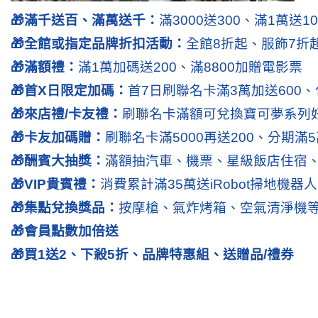
🎁滿千送百、滿萬送千：
滿3000送300、滿1萬送10
🎁全館或指定品牌折扣活動：
全館8折起、服飾7折
🎁滿額禮：
滿1萬加碼送200、滿8800加贈電影票
🎁首X日限定加碼：
首7日
刷聯名卡滿3萬加送600、
🎁來店禮/卡友禮：
刷聯名卡滿額可兌換寶可夢系列
🎁卡友加碼贈：
刷聯名卡滿5000再送200、分期滿5
🎁酬賓大抽獎：
滿額抽汽車、機票、星級飯店住宿、D
🎁VIP貴賓禮：
消費
累計滿
35
萬送iRobot掃地機器
🎁集點兌換獎品：
按摩槍、氣炸烤箱、空氣清淨機
🎁會員點數加倍送
🎁買1送2、下殺5折、品牌特惠組、送贈品/禮券