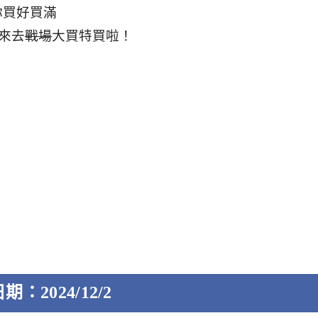
你買好買滿
來去
戰場
大買特買啦！
：2024/12/2