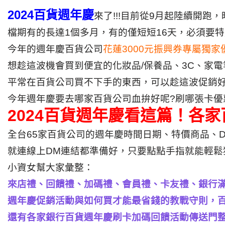
2024百貨週年慶
來了!!!目前從9月起陸續開跑
檔期有的長達1個多月，有的僅短短16天，必須要
今年的週年慶百貨公司
花蓮3000元振興券專屬獨家
想趁這波機會買到便宜的化妝品/保養品、3C、家
平常在百貨公司買不下手的東西，可以趁這波促銷
今年週年慶要去哪家百貨公司血拚好呢?刷哪張卡優
2024百貨週年慶看這篇！各家百
全台65家百貨公司的週年慶時間日期、特價商品、
就連線上DM連結都準備好，只要點點手指就能輕鬆
小資女幫大家彙整：
來店禮、回饋禮、加碼禮、會員禮、卡友禮、銀行
週年慶促銷活動與如何買才能最省錢的教戰守則，
還有各家銀行百貨週年慶刷卡加碼回饋活動傳送門