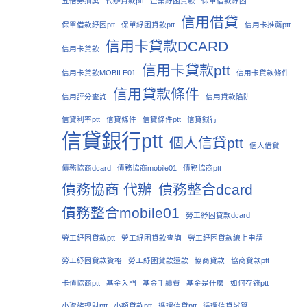
五倍券抽獎
代辦貸款ptt
企業紓困貸款
保單借款紓困
信用借貸
保單借款紓困ptt
保單紓困貸款ptt
信用卡推薦ptt
信用卡貸款DCARD
信用卡貸款
信用卡貸款ptt
信用卡貸款MOBILE01
信用卡貸款條件
信用貸款條件
信用評分查詢
信用貸款陷阱
信貸利率ptt
信貸條件
信貸條件ptt
信貸銀行
信貸銀行ptt
個人信貸ptt
個人借貸
債務協商dcard
債務協商mobile01
債務協商ptt
債務協商 代辦
債務整合dcard
債務整合mobile01
勞工紓困貸款dcard
勞工紓困貸款ptt
勞工紓困貸款查詢
勞工紓困貸款線上申請
勞工紓困貸款資格
勞工紓困貸款還款
協商貸款
協商貸款ptt
卡債協商ptt
基金入門
基金手續費
基金是什麼
如何存錢ptt
小資族理財ptt
小額貸款ptt
循環信貸ptt
循環信貸試算