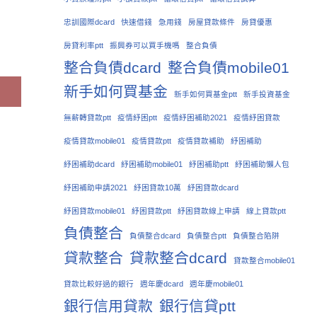
忠訓國際dcard
快速借錢
急用錢
房屋貸款條件
房貸優惠
房貸利率ptt
振興券可以買手機嗎
整合負債
整合負債dcard
整合負債mobile01
新手如何買基金
新手如何買基金ptt
新手投資基金
無薪轉貸款ptt
疫情紓困ptt
疫情紓困補助2021
疫情紓困貸款
疫情貸款mobile01
疫情貸款ptt
疫情貸款補助
紓困補助
紓困補助dcard
紓困補助mobile01
紓困補助ptt
紓困補助懶人包
紓困補助申請2021
紓困貸款10萬
紓困貸款dcard
紓困貸款mobile01
紓困貸款ptt
紓困貸款線上申請
線上貸款ptt
負債整合
負債整合dcard
負債整合ptt
負債整合陷阱
貸款整合
貸款整合dcard
貸款整合mobile01
貸款比較好過的銀行
週年慶dcard
週年慶mobile01
銀行信用貸款
銀行信貸ptt