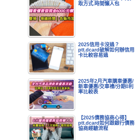
取方式.時間懶人包
2025信用卡沒過？
ptt.dcard破解如何辦信用
卡比較容易過
2025年2月汽車購車優惠/
新車優惠/交車禮/分期0利
率比較表
【2025債務協商心得】
ptt.dcard如何跟銀行債務
協商經驗流程