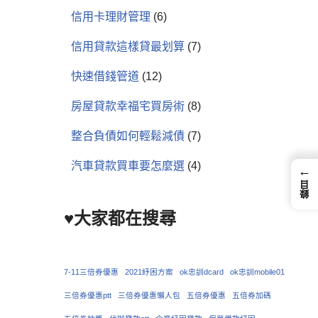
信用卡理財管理
(6)
信用貸款這樣貸最划算
(7)
快速借錢管道
(12)
房屋貸款幸福宅買房術
(8)
整合負債如何輕鬆減債
(7)
汽車貸款買車要怎麼選
(4)
←
錄目
♥大家都在搜尋
7-11三倍券優惠
2021紓困方案
ok忠訓dcard
ok忠訓mobile01
三倍券優惠ptt
三倍券優惠懶人包
五倍券優惠
五倍券加碼