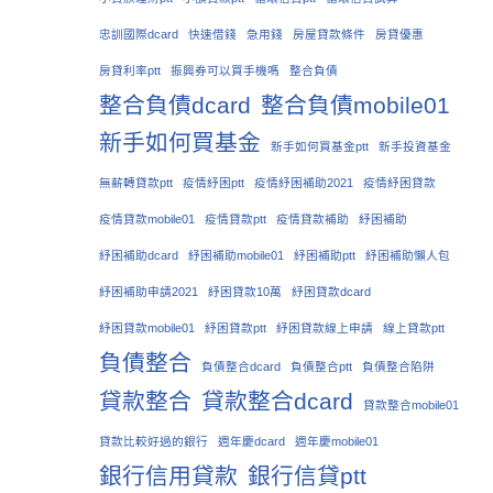
忠訓國際dcard
快速借錢
急用錢
房屋貸款條件
房貸優惠
房貸利率ptt
振興券可以買手機嗎
整合負債
整合負債dcard
整合負債mobile01
新手如何買基金
新手如何買基金ptt
新手投資基金
無薪轉貸款ptt
疫情紓困ptt
疫情紓困補助2021
疫情紓困貸款
疫情貸款mobile01
疫情貸款ptt
疫情貸款補助
紓困補助
紓困補助dcard
紓困補助mobile01
紓困補助ptt
紓困補助懶人包
紓困補助申請2021
紓困貸款10萬
紓困貸款dcard
紓困貸款mobile01
紓困貸款ptt
紓困貸款線上申請
線上貸款ptt
負債整合
負債整合dcard
負債整合ptt
負債整合陷阱
貸款整合
貸款整合dcard
貸款整合mobile01
貸款比較好過的銀行
週年慶dcard
週年慶mobile01
銀行信用貸款
銀行信貸ptt