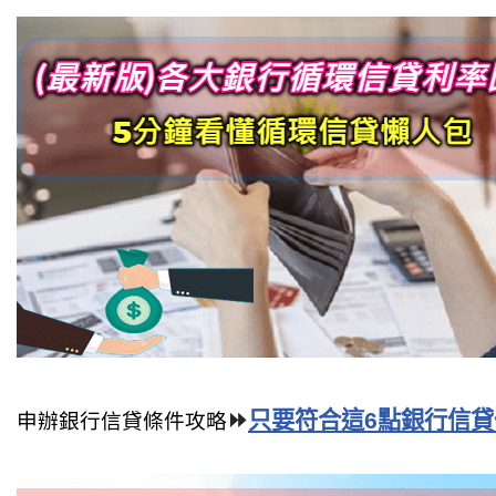
⏩
只要符合這6點銀行信貸
申辦銀行信貸條件攻略