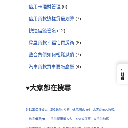
信用卡理財管理
(6)
信用貸款這樣貸最划算
(7)
快速借錢管道
(12)
房屋貸款幸福宅買房術
(8)
整合負債如何輕鬆減債
(7)
汽車貸款買車要怎麼選
(4)
←
錄目
♥大家都在搜尋
7-11三倍券優惠
2021紓困方案
ok忠訓dcard
ok忠訓mobile01
三倍券優惠ptt
三倍券優惠懶人包
五倍券優惠
五倍券加碼