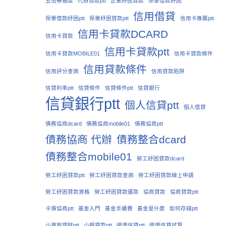
五倍券抽獎
代辦貸款ptt
企業紓困貸款
保單借款紓困
信用借貸
保單借款紓困ptt
保單紓困貸款ptt
信用卡推薦ptt
信用卡貸款DCARD
信用卡貸款
信用卡貸款ptt
信用卡貸款MOBILE01
信用卡貸款條件
信用貸款條件
信用評分查詢
信用貸款陷阱
信貸利率ptt
信貸條件
信貸條件ptt
信貸銀行
信貸銀行ptt
個人信貸ptt
個人借貸
債務協商dcard
債務協商mobile01
債務協商ptt
債務協商 代辦
債務整合dcard
債務整合mobile01
勞工紓困貸款dcard
勞工紓困貸款ptt
勞工紓困貸款查詢
勞工紓困貸款線上申請
勞工紓困貸款資格
勞工紓困貸款還款
協商貸款
協商貸款ptt
卡債協商ptt
基金入門
基金手續費
基金是什麼
如何存錢ptt
小資族理財ptt
小額貸款ptt
循環信貸ptt
循環信貸試算