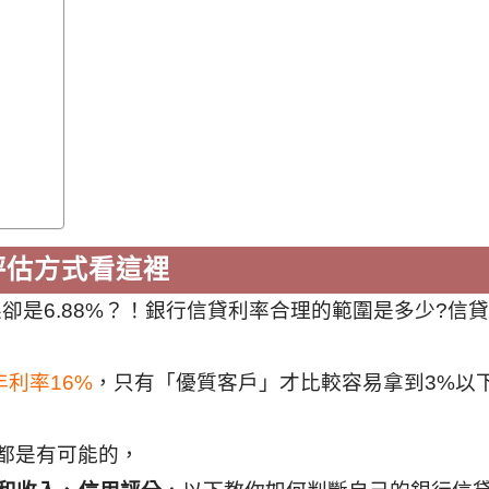
評估方式看這裡
卻是6.88%？！銀行
信貸利率合理的範圍是多少?信
年利率16%
，
只有「優質客戶」才比較容易拿到3%以
%都是有可能的，