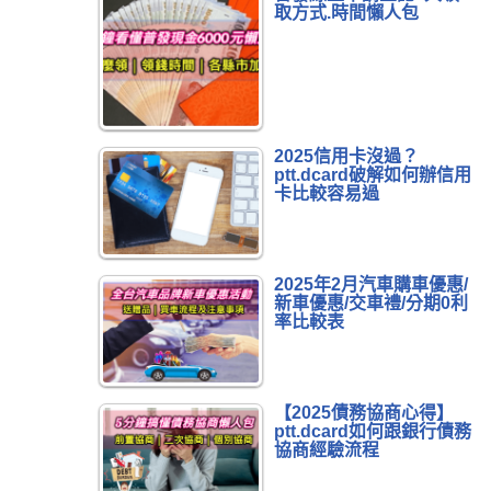
取方式.時間懶人包
2025信用卡沒過？
ptt.dcard破解如何辦信用
卡比較容易過
2025年2月汽車購車優惠/
新車優惠/交車禮/分期0利
率比較表
【2025債務協商心得】
ptt.dcard如何跟銀行債務
協商經驗流程