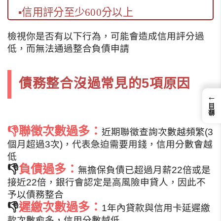
▪
信用評分至少600分以上
檢視你是否有以下行為，可能會造成信用評分過
低，而無法通過整合負債申請
債務整合沒過常見的5項原因
←
錄目
👎
聯徵次數過多：
近期聯徵查詢次數越頻繁(3
個月超過3次)，代表急迫需要用錢，信用分數會越
低
👎
負債過多：
無擔保負債已超過月薪22倍或是
接近22倍，銀行會認定是高風險申貸人，因此不
予以債務整合
👎
遲繳次數過多：
1年內貸款與信用卡延遲繳
款次數愈多，信用分數越低