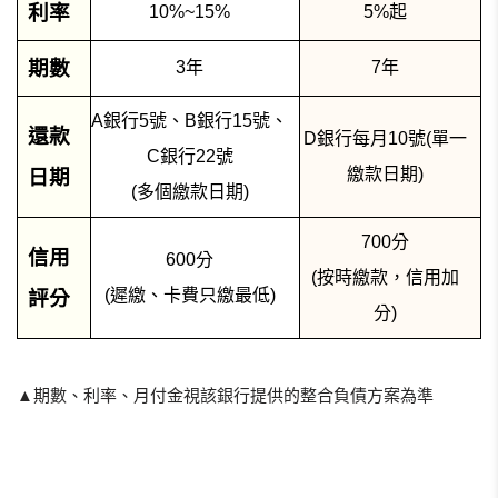
利率
10%~15%
5%起
期數
3年
7年
A銀行5號、B銀行15號、
還款
D銀行每月10號(單一
C銀行22號
繳款日期)
日期
(多個繳款日期)
700分
信用
600分
(按時繳款，信用加
(遲繳、卡費只繳最低)
評分
分)
▲期數、利率、月付金視該銀行提供的整合負債方案為準