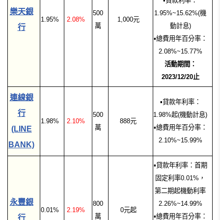
▪貸款利率：
樂天銀
500
1.95%~15.62%(機
1.95%
2.08%
1,000元
萬
動計息)
行
▪總費用年百分率：
2.08%~15.77%
活動期間：
2023/12/20止
連線銀
▪
貸款年利率：
行
500
1.98%起(機動計息)
1.98%
2.10%
888元
萬
▪
總費用年百分率：
(LINE
2.10%~15.99%
BANK)
▪貸款年利率：首期
固定利率0.01%，
第二期起機動利率
永豐銀
800
2.26%~14.99%
0.01%
2.19%
0元起
萬
▪總費用年百分率：
行