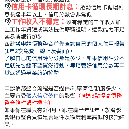
👎
信用卡循環長期計息：
啟動信用卡循環利
息長達半年以上，信用分數會非常低
👎
工作收入不穩定：
沒有穩定的工作收入加
上工作年資短或無法提供薪轉證明，還款能力不足
容易讓銀行卻步
🔺
建議申請債務整合前先查詢自己的個人信用報告
(1年2次免費：線上及書面)，
了解自己的信用評分分數是多少，如果信用評分不
足就先暫緩不要貿然行動，等培養好信用分數再申
貸或透過專業諮詢協助
申辦債務整合流程是否過件/利率高低/額度多少，
主要會受
個人信貸條件
的影響
（☚這6點提高債務
整合條件過件機率）
如果你在職只有3個月，跟在職半年/1年，就會影
響銀行整合負債是否過件及額度利率高低的核貸結
果，