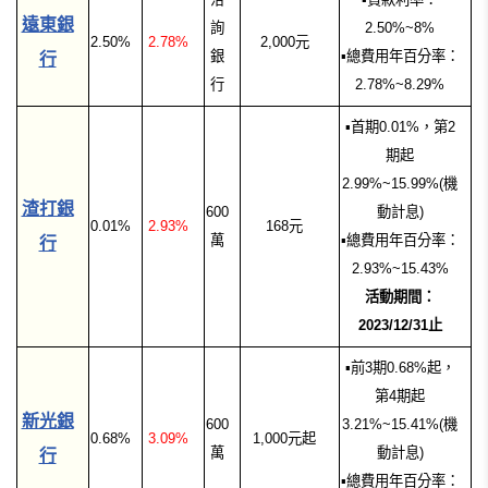
遠東銀
詢
2.50%~8%
2.50%
2.78%
2,000元
銀
▪總費用年百分率：
行
行
2.78%~8.29%
▪首
期0.01%，第2
期起
2.99%~15.99%(機
渣打銀
600
動計息)
0.01%
2.93%
168元
萬
▪
總費用年百分率：
行
2.93%~15.43%
活動期間：
2023/12/31止
▪前3期0.68%起，
第4期起
新光銀
600
3.21%~15.41%(機
0.68%
3.09%
1,000元起
萬
動計息)
行
▪總費用年百分率：