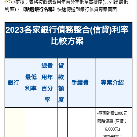
小密技：表格按照總費用年百分率低至高排序
(只列出最低
利率)
，
【點選銀行名稱】
快速傳送到銀行信貸專案頁面
2023各家銀行債務整合(信貸)利率
比較方案
總費
貸
最低
用年
款
銀行
手續費
專案介紹
利率
百分
額
率
度
▪享開辦費1000元
限時優惠 (原價：
6,000元)