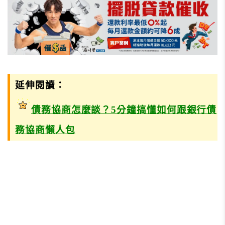
延伸閱讀：
債務協商怎麼談？5分鐘搞懂如何跟銀行債
務協商懶人包