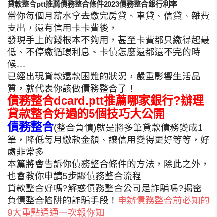
貸款整合ptt推薦債務整合條件2023債務整合銀行利率
當你每個月薪水拿去繳完房貸、車貸、信貸、雜費
支出，還有信用卡卡費後，
發現手上的錢根本不夠用，甚至卡費都只繳得起最
低、不停繳循環利息、卡債怎麼還都還不完的時
候…
已經出現貸款還款困難的狀況，嚴重影響生活品
質，就代表你該做債務整合了！
債務整合dcard.ptt推薦哪家銀行?辦理
貸款整合好過的5個技巧大公開
債務整合
(整合負債)就是將多筆貸款債務變成1
筆，降低每月繳款金額、讓信用變得更好等等，好
處非常多
本篇將會告訴你債務整合條件的方法，除此之外，
也會教你申請5步驟債務整合流程
貸款整合好嗎?解惑債務整合公司是詐騙嗎?揭密
負債整合陷阱的詐騙手段！
申辦債務整合前必知的
9大重點通通一次報你知