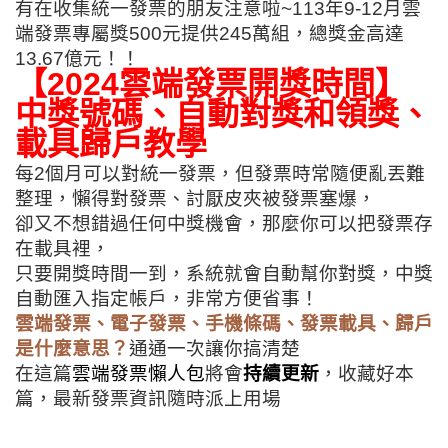
有在收集統一發票的朋友注意啦~113年9-12月雲
端發票專屬獎500元提供245萬組，總獎金高達
13.67億元！！
【2024雲端發票開獎時間】
中獎號碼、自動對獎和領獎、
載具歸戶教學
每2個月可以對統一發票，但發票時常隨便亂丟難
整理，懶得對發票、討厭皮夾被發票塞爆，
卻又不想錯過任何中獎機會，那麼你可以把發票存
在載具裡，
只要開獎時間一到，系統就會自動幫你對獎，中獎
自動匯入指定帳戶，非常方便省事！
雲端發票、電子發票、手機條碼、發票載具、歸戶
是什麼意思？
通通一次讓你搞清楚
在這篇
雲端發票懶人包
將會
持續更新
，收藏好本
篇，最新發票資訊隨時派上用場