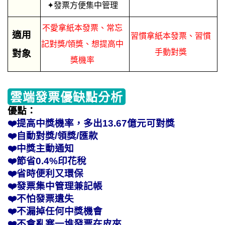
✦發票方便集中管理
不愛拿紙本發票、常忘
適用
習慣拿紙本發票、習慣
記對獎/領獎、想提高中
手動對獎
對象
獎機率
雲端發票優缺點分析
優點：
❤️提高中獎機率，多出13.67億元可對獎
❤️自動對獎/領獎/匯款
❤️中獎主動通知
❤️節省0.4%印花稅
❤️省時便利又環保
❤️發票集中管理兼記帳
❤️不怕發票遺失
❤️不漏掉任何中獎機會
❤️不會亂塞一堆發票在皮夾