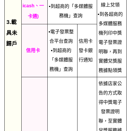
線上兌領
icash、一
▪到超商的「多媒體服
▪到各超商的
務機」查詢
卡通)
3.載
多媒體服務
▪電子發票整
具未
機列印中獎
合平台查詢
信用卡
電子發票證
歸戶
信用卡
▪到超商的
發卡銀
明聯，再到
「多媒體服
行通知
實體兌獎服
務機」查詢
務據點領獎
依據店家公
告的方式取
得中獎電子
發票證明
聯，至實體
兌獎服務據