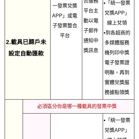
合服務
▪「統一發票
一發票兌獎
平台主
兌獎APP」
APP」或電
動以電
線上兌領
子發票整合
子郵件
▪到各超商的
平台
通知中
2.載具已歸戶未
多媒體服務
獎訊息
機列印中獎
設定自動匯款
電子發票證
明聯，再到
實體兌獎服
務據點領獎
必須區分你是哪一種載具的發票中獎
▪「統一發票
兌獎APP」