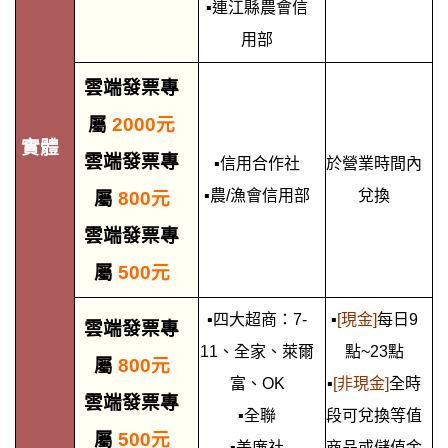
▪連江縣農會信
用部
雲端發票專
屬
2000元
實體
雲端發票專
▪信用合作社
於營業時間內
▪農/漁會信用部
兌換
屬
800元
雲端發票專
屬
500元
▪四大超商：7-
▪
[現金]
每日9
雲端發票專
11、全家、萊爾
點~23點
屬
800元
富、OK
▪
[非現金]
全時
雲端發票專
▪全聯
段可兌換等值
屬
500元
▪美廉社
商品或儲值金