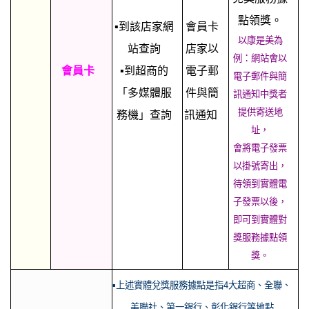
點領獎。
▪到該店家網
會員卡
以康是美為
站查詢
店家以
例：網站會以
會員卡
▪到超商的
電子郵
電子郵件與簡
「多媒體服
件與簡
訊通知中獎者
提供寄送地
務機」查詢
訊通知
址，
會將電子發票
以掛號寄出，
待領到實體電
子發票以後，
即可到實體對
獎服務據點領
獎。
▪上述實體兌獎服務據點是指4大超商、全聯、
美聯社、第一銀行、彰化銀行等地點