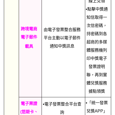
線上兌領
▪點擊中獎通
知信取得一
次信密碼，
跨境電商
由電子發票整合服務
持密碼到各
電子郵件
平台主動以電子郵件
超商的多媒
通知中獎訊息
載具
體服務機列
印中獎電子
發票證明
聯，再到實
體兌獎服務
據點領獎
▪「統一發票
電子票證
▪電子發票整合平台查
兌獎APP」
(悠遊卡、
詢